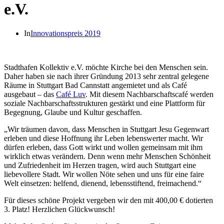
e.V.
In
Innovationspreis 2019
Stadthafen Kollektiv e.V. möchte Kirche bei den Menschen sein.
Daher haben sie nach ihrer Gründung 2013 sehr zentral gelegene
Räume in Stuttgart Bad Cannstatt angemietet und als Café
ausgebaut – das
Café Luv
. Mit diesem Nachbarschaftscafé werden
soziale Nachbarschaftsstrukturen gestärkt und eine Plattform für
Begegnung, Glaube und Kultur geschaffen.
„Wir träumen davon, dass Menschen in Stuttgart Jesu Gegenwart
erleben und diese Hoffnung ihr Leben lebenswerter macht. Wir
dürfen erleben, dass Gott wirkt und wollen gemeinsam mit ihm
wirklich etwas verändern. Denn wenn mehr Menschen Schönheit
und Zufriedenheit im Herzen tragen, wird auch Stuttgart eine
liebevollere Stadt. Wir wollen Nöte sehen und uns für eine faire
Welt einsetzen: helfend, dienend, lebensstiftend, freimachend.“
Für dieses schöne Projekt vergeben wir den mit 400,00 € dotierten
3. Platz! Herzlichen Glückwunsch!