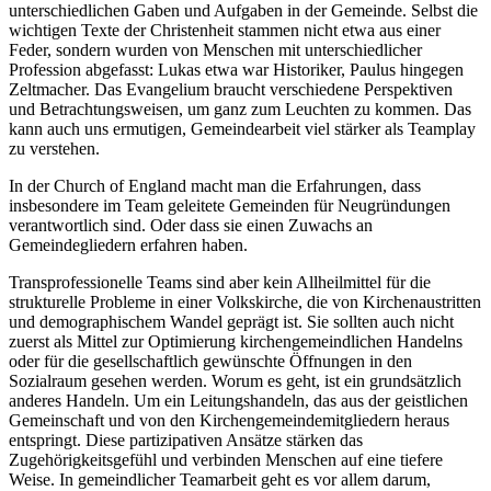
unterschiedlichen Gaben und Aufgaben in der Gemeinde. Selbst die
wichtigen Texte der Christenheit stammen nicht etwa aus einer
Feder, sondern wurden von Menschen mit unterschiedlicher
Profession abgefasst: Lukas etwa war Historiker, Paulus hingegen
Zeltmacher. Das Evangelium braucht verschiedene Perspektiven
und Betrachtungsweisen, um ganz zum Leuchten zu kommen. Das
kann auch uns ermutigen, Gemeindearbeit viel stärker als Teamplay
zu verstehen.
In der Church of England macht man die Erfahrungen, dass
insbesondere im Team geleitete Gemeinden für Neugründungen
verantwortlich sind. Oder dass sie einen Zuwachs an
Gemeindegliedern erfahren haben.
Transprofessionelle Teams sind aber kein Allheilmittel für die
strukturelle Probleme in einer Volkskirche, die von Kirchenaustritten
und demographischem Wandel geprägt ist. Sie sollten auch nicht
zuerst als Mittel zur Optimierung kirchengemeindlichen Handelns
oder für die gesellschaftlich gewünschte Öffnungen in den
Sozialraum gesehen werden. Worum es geht, ist ein grundsätzlich
anderes Handeln. Um ein Leitungshandeln, das aus der geistlichen
Gemeinschaft und von den Kirchengemeindemitgliedern heraus
entspringt. Diese partizipativen Ansätze stärken das
Zugehörigkeitsgefühl und verbinden Menschen auf eine tiefere
Weise. In gemeindlicher Teamarbeit geht es vor allem darum,