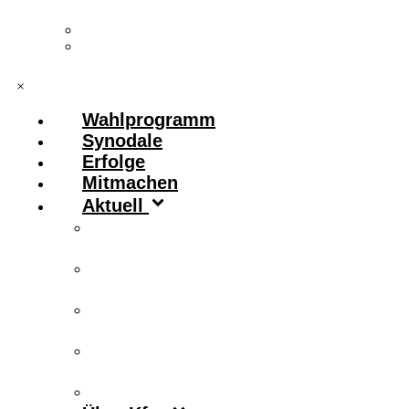
Vorstand & Leitungskreis
Kontakt
×
Wahlprogramm
Synodale
Erfolge
Mitmachen
Aktuell
Zitronenfalter
Publikationen
Newsletter
Podcast
Archiv