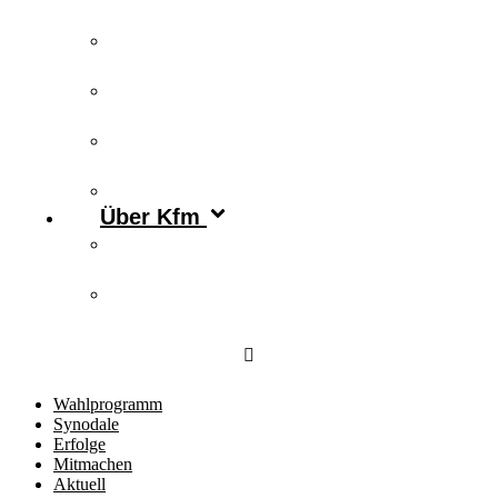
Publikationen
Newsletter
Podcast
Archiv
Über Kfm
Vorstand & Leitungskreis
Kontakt
Wahlprogramm
Synodale
Erfolge
Mitmachen
Aktuell