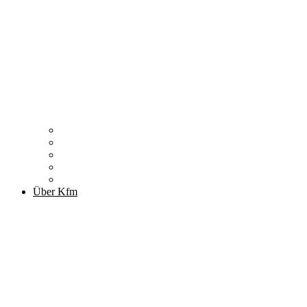
Zitronenfalter
Publikationen
Newsletter
Podcast
Archiv
Über Kfm