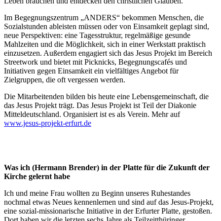
Leben brauchen und entdecken den christlichen Glauben.
Im Begegnungszentrum „ANDERS“ bekommen Menschen, die
Sozialstunden ableisten müssen oder von Einsamkeit geplagt sind,
neue Perspektiven: eine Tagesstruktur, regelmäßige gesunde
Mahlzeiten und die Möglichkeit, sich in einer Werkstatt praktisch
einzusetzen. Außerdem engagiert sich das Jesus Projekt im Bereich
Streetwork und bietet mit Picknicks, Begegnungscafés und
Initiativen gegen Einsamkeit ein vielfältiges Angebot für
Zielgruppen, die oft vergessen werden.
Die Mitarbeitenden bilden bis heute eine Lebensgemeinschaft, die
das Jesus Projekt trägt. Das Jesus Projekt ist Teil der Diakonie
Mitteldeutschland. Organisiert ist es als Verein. Mehr auf
www.jesus-projekt-erfurt.de
Was ich (Hermann Brender) in der Platte für die Zukunft der
Kirche gelernt habe
Ich und meine Frau wollten zu Beginn unseres Ruhestandes
nochmal etwas Neues kennenlernen und sind auf das Jesus-Projekt,
eine sozial-missionarische Initiative in der Erfurter Platte, gestoßen.
Dort haben wir die letzten sechs Jahre als Teilzeitthüringer