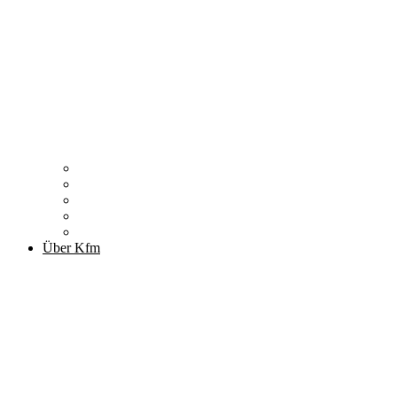
Zitronenfalter
Publikationen
Newsletter
Podcast
Archiv
Über Kfm