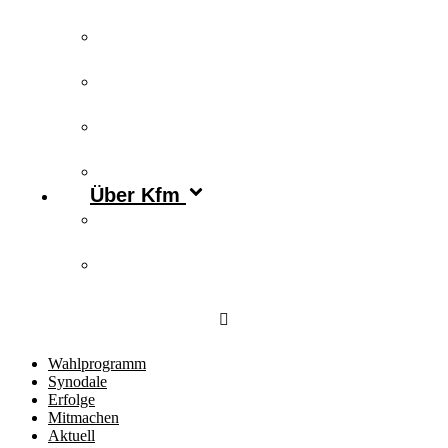
Publikationen
Newsletter
Podcast
Archiv
Über Kfm
Vorstand & Leitungskreis
Kontakt
Wahlprogramm
Synodale
Erfolge
Mitmachen
Aktuell