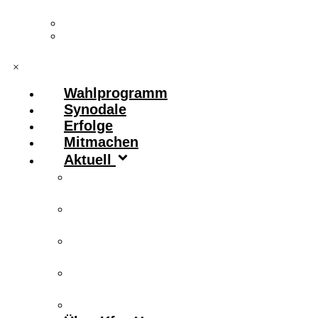
Vorstand & Leitungskreis
Kontakt
×
Wahlprogramm
Synodale
Erfolge
Mitmachen
Aktuell
Zitronenfalter
Publikationen
Newsletter
Podcast
Archiv