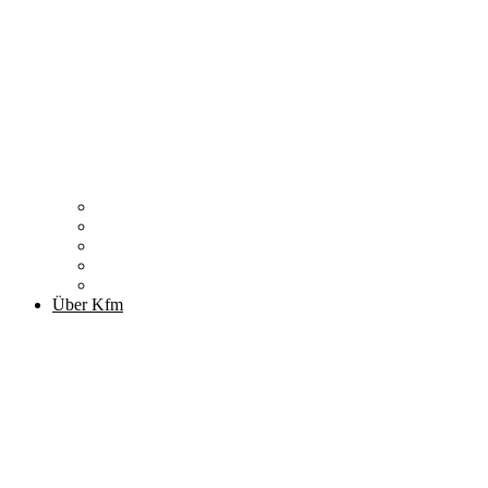
Zitronenfalter
Publikationen
Newsletter
Podcast
Archiv
Über Kfm