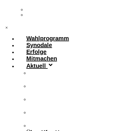
Vorstand & Leitungskreis
Kontakt
×
Wahlprogramm
Synodale
Erfolge
Mitmachen
Aktuell
Zitronenfalter
Publikationen
Newsletter
Podcast
Archiv