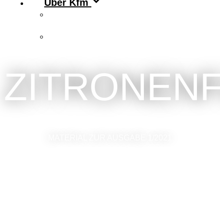
Über Kfm
Vorstand & Leitungskreis
Kontakt
ZITRONEN
MATERIAL ZUR AUSGABE 1/2021