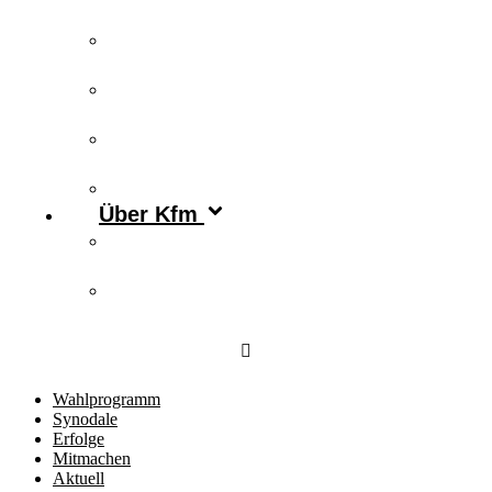
Publikationen
Newsletter
Podcast
Archiv
Über Kfm
Vorstand & Leitungskreis
Kontakt
Wahlprogramm
Synodale
Erfolge
Mitmachen
Aktuell