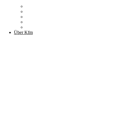
Zitronenfalter
Publikationen
Newsletter
Podcast
Archiv
Über Kfm