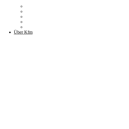
Zitronenfalter
Publikationen
Newsletter
Podcast
Archiv
Über Kfm