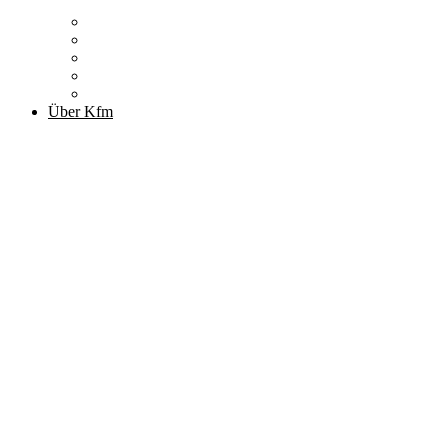
Zitronenfalter
Publikationen
Newsletter
Podcast
Archiv
Über Kfm