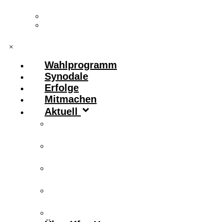
Vorstand & Leitungskreis
Kontakt
×
Wahlprogramm
Synodale
Erfolge
Mitmachen
Aktuell
Zitronenfalter
Publikationen
Newsletter
Podcast
Archiv