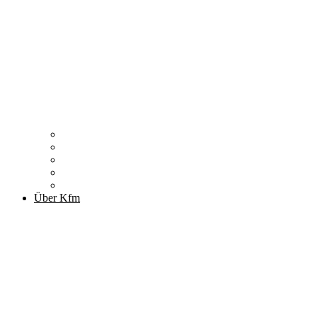
Zitronenfalter
Publikationen
Newsletter
Podcast
Archiv
Über Kfm