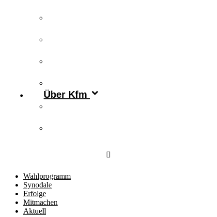
Publikationen
Newsletter
Podcast
Archiv
Über Kfm
Vorstand & Leitungskreis
Kontakt
Wahlprogramm
Synodale
Erfolge
Mitmachen
Aktuell