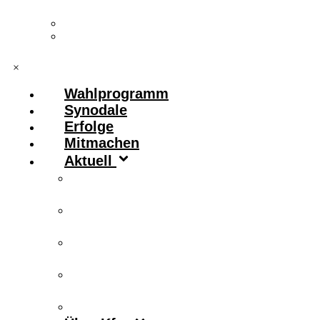
Vorstand & Leitungskreis
Kontakt
×
Wahlprogramm
Synodale
Erfolge
Mitmachen
Aktuell
Zitronenfalter
Publikationen
Newsletter
Podcast
Archiv