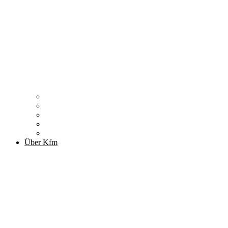
Zitronenfalter
Publikationen
Newsletter
Podcast
Archiv
Über Kfm