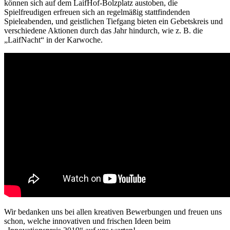
können sich auf dem LaifHof-Bolzplatz austoben, die
Spielfreudigen erfreuen sich an regelmäßig stattfindenden
Spieleabenden, und geistlichen Tiefgang bieten ein Gebetskreis und
verschiedene Aktionen durch das Jahr hindurch, wie z. B. die
„LaifNacht“ in der Karwoche.
Wir bedanken uns bei allen kreativen Bewerbungen und freuen uns
schon, welche innovativen und frischen Ideen beim