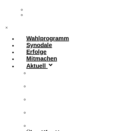
Vorstand & Leitungskreis
Kontakt
×
Wahlprogramm
Synodale
Erfolge
Mitmachen
Aktuell
Zitronenfalter
Publikationen
Newsletter
Podcast
Archiv