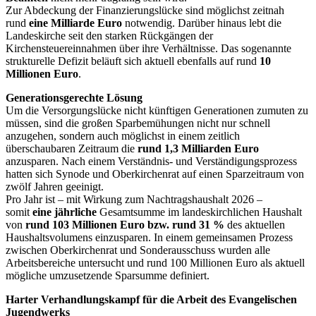
Zur Abdeckung der Finanzierungslücke sind möglichst zeitnah
rund
eine Milliarde Euro
notwendig. Darüber hinaus lebt die
Landeskirche seit den starken Rückgängen der
Kirchensteuereinnahmen über ihre Verhältnisse. Das sogenannte
strukturelle Defizit beläuft sich aktuell ebenfalls auf rund
10
Millionen Euro
.
Generationsgerechte Lösung
Um die Versorgungslücke nicht künftigen Generationen zumuten zu
müssen, sind die großen Sparbemühungen nicht nur schnell
anzugehen, sondern auch möglichst in einem zeitlich
überschaubaren Zeitraum die
rund 1,3 Milliarden Euro
anzusparen. Nach einem Verständnis- und Verständigungsprozess
hatten sich Synode und Oberkirchenrat auf einen Sparzeitraum von
zwölf Jahren geeinigt.
Pro Jahr ist – mit Wirkung zum Nachtragshaushalt 2026 –
somit
eine jährliche
Gesamtsumme im landeskirchlichen Haushalt
von
rund 103 Millionen Euro bzw. rund 31 %
des aktuellen
Haushaltsvolumens einzusparen. In einem gemeinsamen Prozess
zwischen Oberkirchenrat und Sonderausschuss wurden alle
Arbeitsbereiche untersucht und rund 100 Millionen Euro als aktuell
mögliche umzusetzende Sparsumme definiert.
Harter Verhandlungskampf für die Arbeit des Evangelischen
Jugendwerks