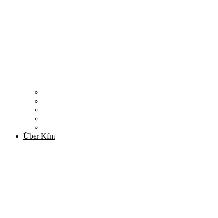
Zitronenfalter
Publikationen
Newsletter
Podcast
Archiv
Über Kfm