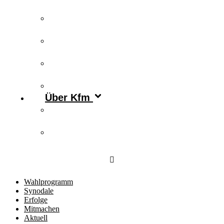
Publikationen
Newsletter
Podcast
Archiv
Über Kfm
Vorstand & Leitungskreis
Kontakt
Wahlprogramm
Synodale
Erfolge
Mitmachen
Aktuell